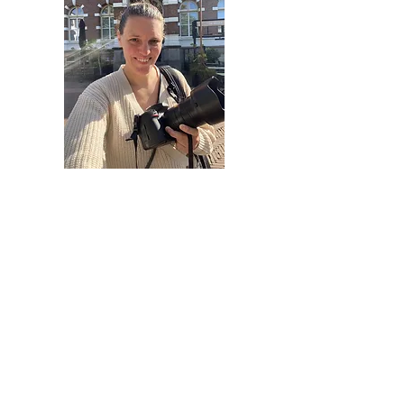
Hoi, ik ben Marije!
Fotograaf met liefde voor echte,
pure,
ongedwongen momenten.
Fotograferen is het liefste wat ik doe.
Lees hier meer over mij
.
Wil je een shoot bij me boeken? Hier
vind je mijn
tarieven
en voel je welkom