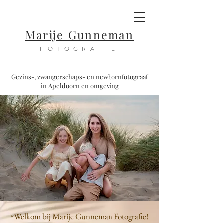
Marije Gunneman
F
OTOGRAFIE
Gezins-, zwangerschaps- en newbornfotograaf
in Apeldoorn en omgeving
״Welkom bij Marije Gunneman Fotografie!